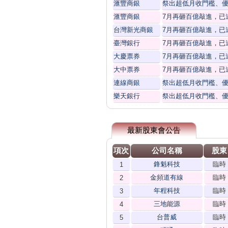
滙豐商銀
祭出超低月收門檻、優
滙豐商銀
7月再砸百億敲進，已
台灣新光商銀
7月再砸百億敲進，已
臺灣銀行
7月再砸百億敲進，已
大慶票券
7月再砸百億敲進，已
大中票券
7月再砸百億敲進，已
連線商銀
祭出超低月收門檻、優
樂天銀行
祭出超低月收門檻、優
最新股東會公告
項次
公司名稱
股東
鋒魁科技
臨時
1
金頻道有線
臨時
2
年程科技
臨時
3
三地能源
臨時
4
台普威
臨時
5