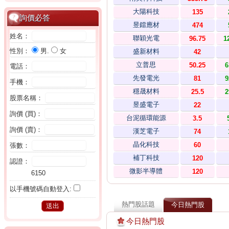
大陽科技
135
詢價必答
昱鐳應材
474
姓名：
聯穎光電
96.75
1
性別：
男.
女
盛新材料
42
立普思
50.25
6
電話：
先發電光
81
9
手機：
穩晟材料
25.5
2
股票名稱：
昱盛電子
22
詢價 (買)：
台泥循環能源
3.5
詢價 (賣)：
漢芝電子
74
晶化科技
60
張數：
補丁科技
120
認證：
微影半導體
120
6150
以手機號碼自動登入:
熱門股話題
今日熱門股
今日熱門股