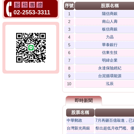
序號
股票名稱
02-2553-3311
陽信商銀
1
南山人壽
2
板信商銀
3
力晶
4
華泰銀行
5
信東生技
6
明緯企業
7
永達保險經紀
8
台泥循環能源
9
泓辰
10
即時新聞
股票名稱
中華郵政
7月再砸百億敲進，已
台灣新光商銀
祭出超低月收門檻、優