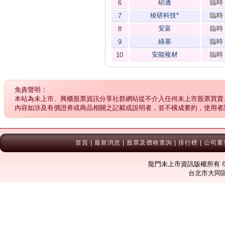
碩通
臨時
6
稜研科技*
臨時
7
安富
臨時
8
綠基
臨時
9
安能複材
臨時
10
免責聲明：
本站為未上市、興櫃股票資訊分享社群網站從不介入任何未上市股票買賣
內容如涉及有價證券或商品相關之記載或說明者，並不構成要約，使用者
首頁
|
最新消息
|
股票及價格查詢
|
排行榜
|
公司重
龍門未上市資訊版權所有 © Co
台北市大同區