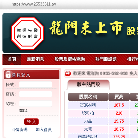
https://www.25533311.tw
首頁
最新消息
股票及價格查詢
熱門股話題
排行
龍門未上市股票資訊網 歡迎來電洽詢 0955-592-958 免
會員登入
版主熱門股
帳號：
密碼：
股票名稱
買高
認證：
富宸材料
187.5
2
3004
璦司柏
210
力晶
19.75
太電
18.75
回傳密碼
加入會員
南美特科技
335.75