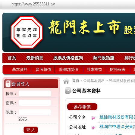
https://www.25533311.tw
首頁
最新消息
股票及價格查詢
熱門股話題
排行
基本資料
參考報價
股價趨勢圖
股東權益
財務報表
首頁
> 公司基本資料 > 昱鐳應材股份有
會員登入
公司基本資料
帳號：
密碼：
參考報價
認證：
昱鐳應材股份有限
公司全名
2675
桃園市中壢區安東路
公司地址