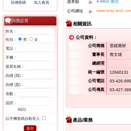
4.4402 億元
資本額
回傳密碼
加入會員
www.eray-tech.co
公司網址
詢價必答
相關資訊
姓名：
公司資料：
性別：
男.
女
公司簡稱
昱鐳應材
電話：
董事長
詹文雄
手機：
總經理
股票名稱：
統一編號
12660131
詢價 (買)：
公司電話
03-426-89
詢價 (賣)：
公司傳真
03-427-38
張數：
認證：
6921
以手機號碼自動登入:
產品/業務