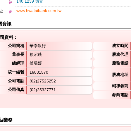
140.1239 億元
www.hwataibank.com.tw
址
關資訊
司資料：
公司簡稱
華泰銀行
成立時間
董事長
賴昭銑
股務代理
總經理
傅瑞媛
股務電話
統一編號
16831570
股務地址
公司電話
(02)27525252
輔導劵商
公司傳真
(02)25327771
劵商電話
品/業務