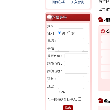
資本額
回傳密碼
加入會員
公司網
詢價必答
相
姓名：
公
性別：
男.
女
電話：
手機：
股票名稱：
詢價 (買)：
詢價 (賣)：
張數：
認證：
9624
以手機號碼自動登入:
產