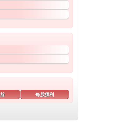
盈餘
每股獲利