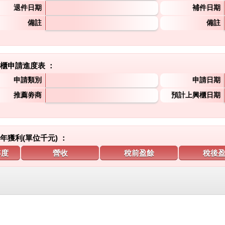
退件日期
補件日期
備註
備註
櫃申請進度表 ：
申請類別
申請日期
推薦劵商
預計上興櫃日期
年獲利(單位千元) ：
年度
營收
稅前盈餘
稅後