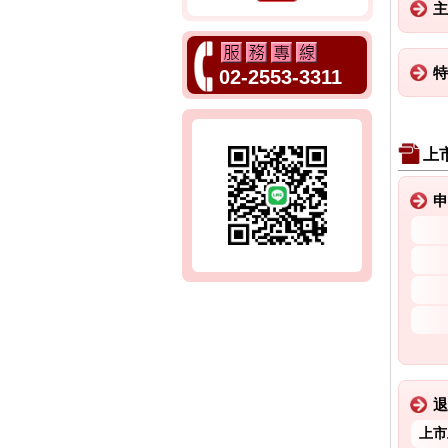
主
特
02-2553-3311
上
申
退
上市