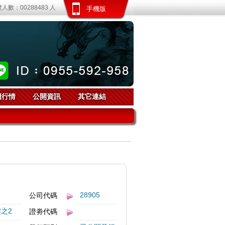
人數：00288483 人
手機版
櫃行情
公開資訊
其它連結
28905
公司代碼
之2
證劵代碼