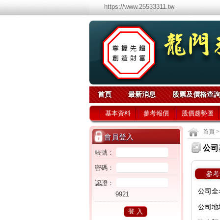
https://www.25533311.tw
首頁
最新消息
股票及價格查
基本資料
參考報價
股價趨勢圖
首頁
>
會員登入
公司
帳號：
密碼：
參考
認證：
公司全
9921
公司地