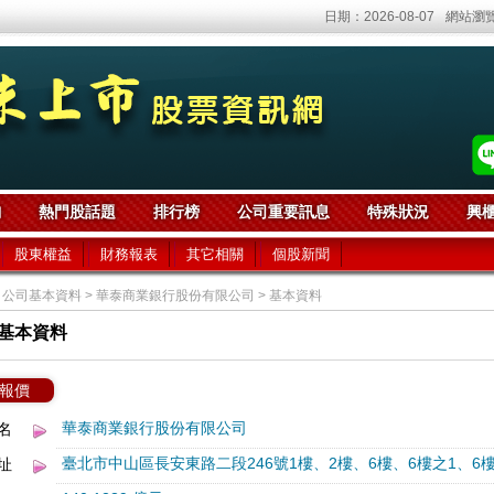
日期：2026-08-07
網站瀏覽
詢
熱門股話題
排行榜
公司重要訊息
特殊狀況
興
股東權益
財務報表
其它相關
個股新聞
 公司基本資料 > 華泰商業銀行股份有限公司 > 基本資料
基本資料
報價
華泰商業銀行股份有限公司
名
臺北市中山區長安東路二段246號1樓、2樓、6樓、6樓之1、6樓
址