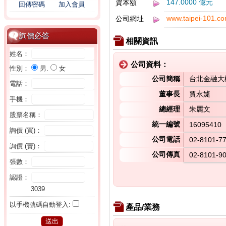
147.0000 億元
資本額
回傳密碼
加入會員
www.taipei-101.co
公司網址
詢價必答
相關資訊
姓名：
公司資料：
性別：
男.
女
公司簡稱
台北金融大
電話：
董事長
賈永媫
手機：
總經理
朱麗文
股票名稱：
統一編號
16095410
詢價 (買)：
公司電話
02-8101-7
詢價 (賣)：
公司傳真
02-8101-9
張數：
認證：
3039
以手機號碼自動登入:
產品/業務