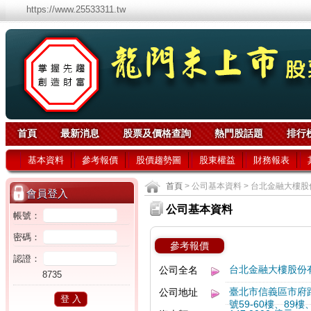
https://www.25533311.tw
首頁
最新消息
股票及價格查詢
熱門股話題
排行
基本資料
參考報價
股價趨勢圖
股東權益
財務報表
首頁
> 公司基本資料 > 台北金融大樓股
會員登入
公司基本資料
帳號：
密碼：
參考報價
認證：
台北金融大樓股份
公司全名
8735
臺北市信義區市府路4
公司地址
號59-60樓、89樓